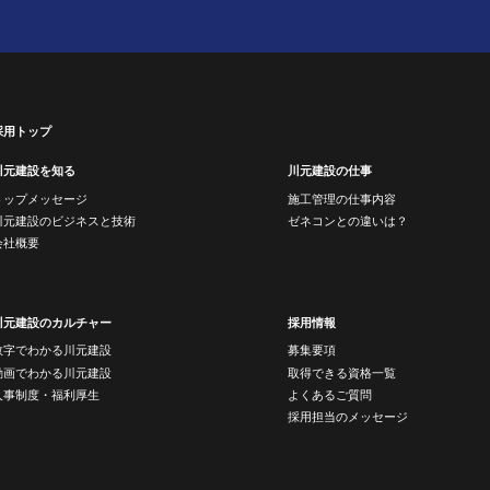
採用トップ
川元建設を知る
川元建設の仕事
トップメッセージ
施工管理の仕事内容
川元建設のビジネスと技術
ゼネコンとの違いは？
会社概要
川元建設のカルチャー
採用情報
数字でわかる川元建設
募集要項
動画でわかる川元建設
取得できる資格一覧
人事制度・福利厚生
よくあるご質問
採用担当のメッセージ