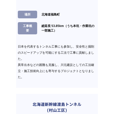
場所
北海道福島町
工事概
総延長 53.85km（うち本坑・作業坑の
要
一部施工）
日本を代表するトンネル工事にも参加し、安全性と掘削
のスピードアップを可能にする工法で工事に貢献しまし
た。
異常出水などの困難も克服し、川元建設としての工法確
立・施工技術向上にも寄与するプロジェクトとなりまし
た。
北海道新幹線渡島トンネル
(村山工区)