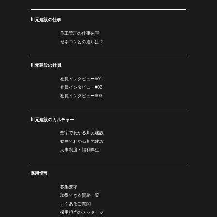
川元建設の仕事
施工管理の仕事内容
ゼネコンとの違いは？
川元建設の社員
社員インタビュー#01
社員インタビュー#02
社員インタビュー#03
川元建設のカルチャー
数字でわかる川元建設
動画でわかる川元建設
人事制度・福利厚生
採用情報
募集要項
取得できる資格一覧
よくあるご質問
採用担当のメッセージ