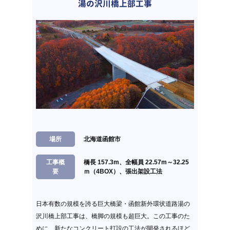
湯の沢川橋上部工事
場所
北海道函館市
工事概
橋長 157.3m、全幅員 22.57m～32.25
要
ｍ（4BOX）、張出架設工法
日本有数の規模を誇る巨大橋梁・函館新外環状道路湯の
沢川橋上部工事は、橋脚の規模も超巨大。この工事のた
めに、新たなコンクリート打設の工法が開発されるほど