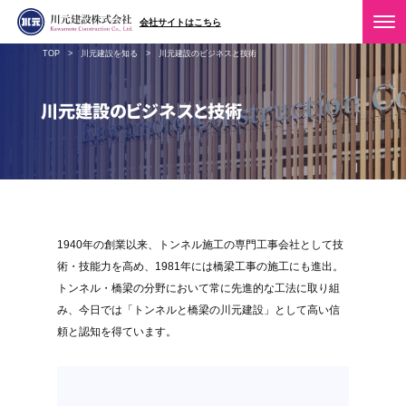
会社サイトはこちら
>
>
TOP
川元建設を知る
川元建設のビジネスと技術
川元建設のビジネスと技術
1940年の創業以来、トンネル施工の専門工事会社として技
術・技能力を高め、1981年には橋梁工事の施工にも進出。
トンネル・橋梁の分野において常に先進的な工法に取り組
み、今日では「トンネルと橋梁の川元建設」として高い信
頼と認知を得ています。