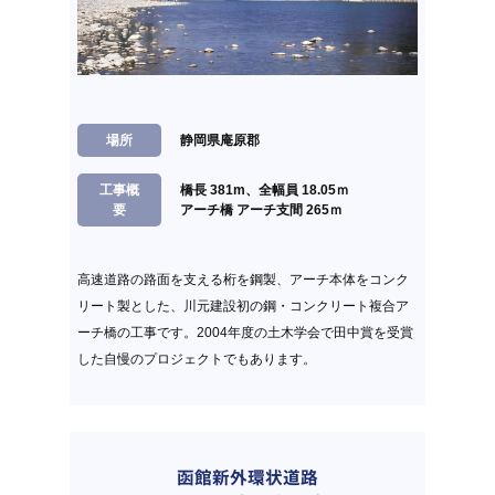
場所
静岡県庵原郡
工事概
橋長 381m、全幅員 18.05ｍ
要
アーチ橋 アーチ支間 265ｍ
高速道路の路面を支える桁を鋼製、アーチ本体をコンク
リート製とした、川元建設初の鋼・コンクリート複合ア
ーチ橋の工事です。2004年度の土木学会で田中賞を受賞
した自慢のプロジェクトでもあります。
函館新外環状道路