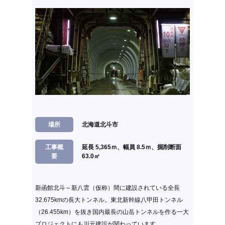
場所
北海道北斗市
工事概
延長 5,365ｍ、幅員 8.5ｍ、掘削断面
要
63.0㎡
新函館北斗～新八雲（仮称）間に建設されている全長
32.675kmの長大トンネル。東北新幹線八甲田トンネル
（26.455km）を抜き国内最長の山岳トンネルを作る一大
プロジェクトにも川元建設が関わっています。