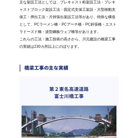
主な架設工法としては、プレキャスト桁架設工法・プレキ
ャストブロック架設工法・固定式支保工架設・大型移動支
保工・押出工法・片持張出架設工法等があり、特殊な構造
として、PCラーメン橋・PCアーチ橋・PC斜張橋・エスト
ラドーズド橋・波型鋼板ウェブ橋等があります。
これらの工法・施工技術の高さから、川元建設の橋梁工事
の実績は230カ所以上にのぼります。
橋梁工事の主な実績
第２東名高速道路
富士川橋工事