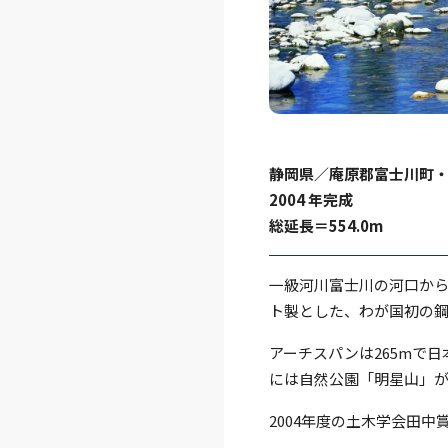
静岡県／庵原郡富⼠川町
2004 年完成
総延⻑＝554.0m
⼀級河川富⼠川の河⼝から
ト製とした、わが国初の鋼
アーチスパンは265mで
には⾃然公園「明星⼭」が
2004年度の土木学会田中