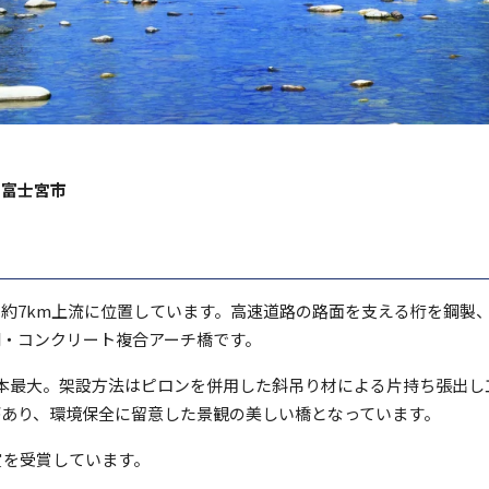
・富⼠宮市
約7km上流に位置しています。高速道路の路面を支える桁を鋼製
・コンクリート複合アーチ橋です。
⽇本最⼤。架設⽅法はピロンを併⽤した斜吊り材による⽚持ち張出し
あり、環境保全に留意した景観の美しい橋となっています。
賞を受賞しています。