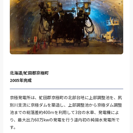
北海道/虻田郡京極町
2005年完成
京極発電所は、虻田郡京極町の北部台地に上部調整池を、尻
別川支流に京極ダムを築造し、上部調整池から京極ダム調整
池までの総落差約400ｍを利用して3台の水車、発電機によ
り、最大出力60万kwの発電を行う道内初の純揚水発電所で
す。