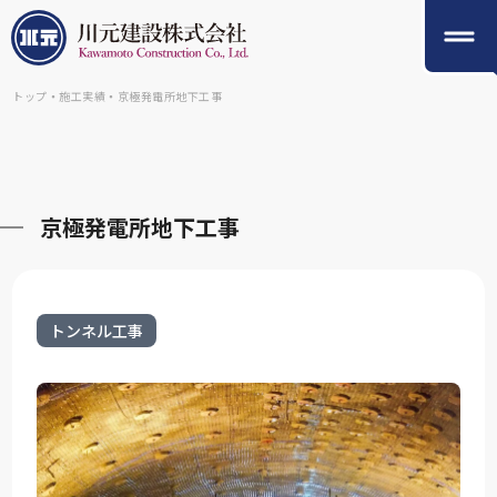
トップ
・
施工実績
・
京極発電所地下工事
京極発電所地下工事
トンネル工事